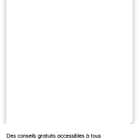
Communiquez en toute
efficacité
Soignez votre image et adoptez un logo personnalisé
que vous utiliserez avec plaisir sur tous vos supports.
Améliorez votre présence sur vos réseaux sociaux.
Contactez Charlotte Cavrois - sō
design - votre spécialiste en
communication visuelle.
Des conseils gratuits
accessibles à tous